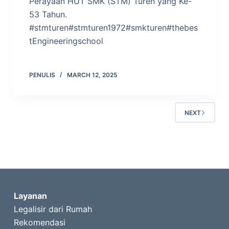
Perayaan HUT SMK (STM) Turen yang Ke-
53 Tahun.
#stmturen#stmturen1972#smkturen#thebes
tEngineeringschool
PENULIS
MARCH 12, 2025
NEXT
Layanan
Legalisir dari Rumah
Rekomendasi