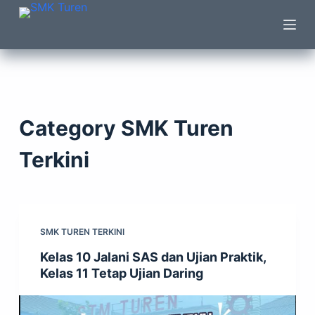
S
k
i
p
t
o
Category
SMK Turen
c
o
Terkini
n
t
e
n
SMK TUREN TERKINI
t
Kelas 10 Jalani SAS dan Ujian Praktik,
Kelas 11 Tetap Ujian Daring