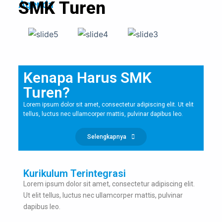
SMK Turen
Agenda
Kenapa Harus SMK
Turen?
Lorem ipsum dolor sit amet, consectetur adipiscing elit. Ut elit
tellus, luctus nec ullamcorper mattis, pulvinar dapibus leo.
Selengkapnya
Kurikulum Terintegrasi
Lorem ipsum dolor sit amet, consectetur adipiscing elit.
Ut elit tellus, luctus nec ullamcorper mattis, pulvinar
dapibus leo.