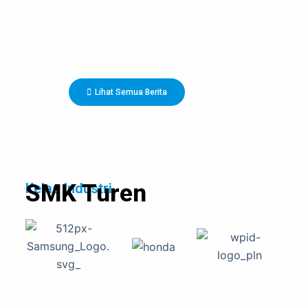
Lihat Semua Berita
SMK Turen
Kelas Industri