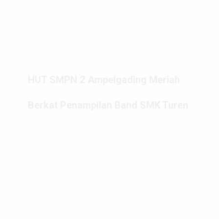
June 8, 2025
Selengkapnya
HUT SMPN 2 Ampelgading Meriah
Berkat Penampilan Band SMK Turen
June 8, 2025
Selengkapnya