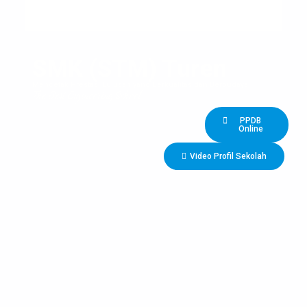
SMK (STM) Turen
Mencetak Prestasi Lulusan yang Berkualitas dan Berbudaya
The Best Engineering School
PPDB
Online
Video Profil Sekolah