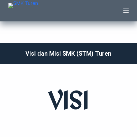
S
k
i
p
t
o
Visi dan Misi SMK (STM) Turen
c
o
n
t
e
VISI
n
t